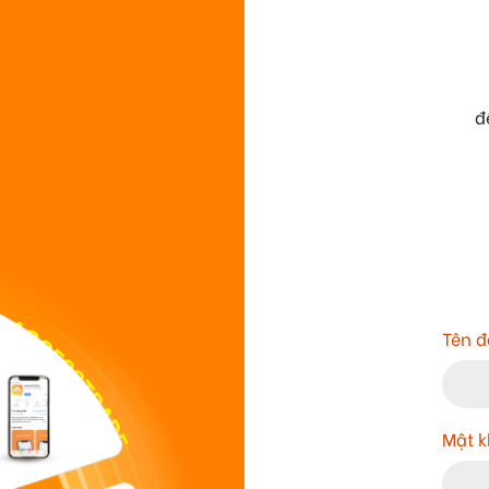
đ
Tên đ
Mật 