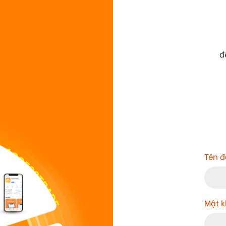
đ
Tên đ
Mật 